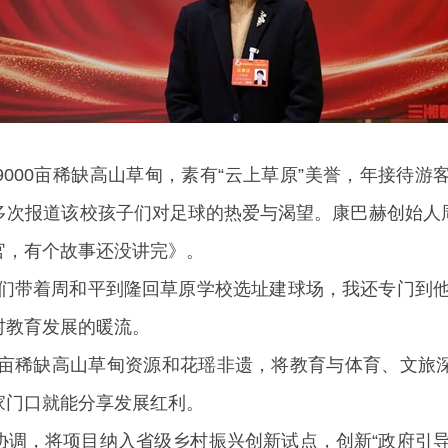
000亩稀缺高山草甸，素有“云上草原”美誉，年接待游
多次报道该校孩子们对足球的热爱与渴望。康巴赫创始人
官，有个故事还没讲完》。
你们带着周和平到隆回草原学校选址建球场，我还专门到他
村教育发展的暖流。
00亩稀缺高山草甸资源和花瑶非遗，将教育与体育、文旅
家门口就能分享发展红利。
协调，将项目纳入省级乡村振兴创新试点，创新“政府引导