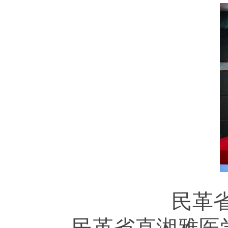
民革
民革省直湘雅医