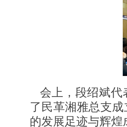
会上，段绍斌代
了民革湘雅总支成
的发展足迹与辉煌