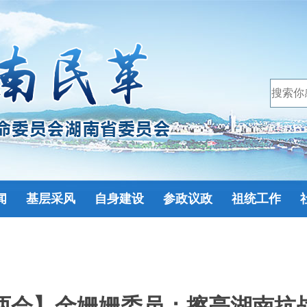
闻
基层采风
自身建设
参政议政
祖统工作
两会】金姗姗委员：擦亮湖南抗