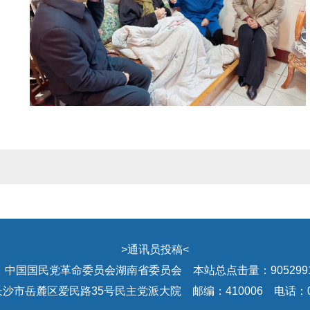
>
通讯员投稿
<
国国民党革命委员会湖南省委员会 本站总点击量：9052991 湘
市岳麓区爱民路35号民主党派大院 邮编：410006 电话：0731