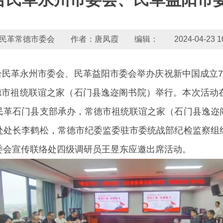
民革常德市委会 作者：唐凤霞 编辑： 2024-04-23 10:0
联合民革永州市委会、民革益阳市委会举办庆祝新中国成立7
常德市祖统联谊之家（石门县逸迩阁书院）举行。本次活动
民革石门县支部承办，常德市祖统联谊之家（石门县逸迩
处处长李鹤松，常德市纪委监委驻市委统战部纪检监察组
委会宣传联络处四级调研员王昱东应邀出席活动。