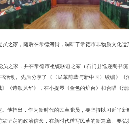
革党员之家，随后在常德河街，调研了常德市非物质文化遗
党员之家，并在常德市祖统联谊之家（石门县逸迩阁书院）
读书活动。先后分享了《〈民革前辈与新中国〉续编》《
城》《诗颂风华》，在小提琴《金色的炉台》和合唱《清
定。他指出，作为新时代的民革党员，要坚持以习近平新
前辈坚定的政治信念，在新时代谱写民革的新篇章。要弘