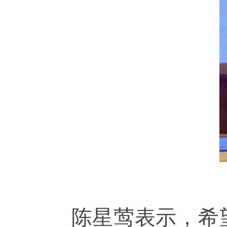
陈星莺表示，希