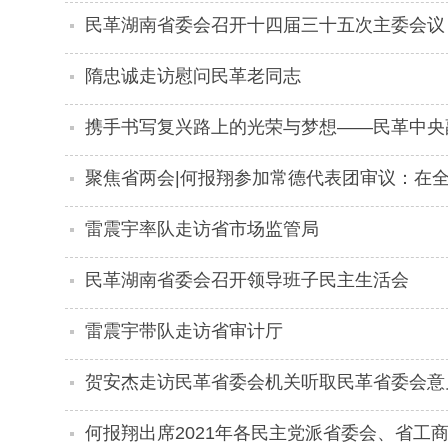
民革湖南省委会召开十四届三十五次主委会议
隋忠诚走访慰问民革老同志
携手书写复兴路上的光荣与梦想——民革中央
新年贺词
聚焦省两会|何报翔参加常德代表团审议：在
创造经验
雷震宇率队走访省市场监管局
民革湖南省委会召开领导班子民主生活会
雷震宇带队走访省审计厅
贺安杰走访民革省委会机关听取民革省委会意
何报翔出席2021年各民主党派省委会、省工