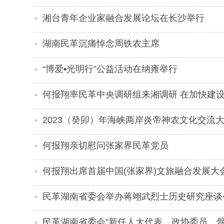
湘台青年企业家融合发展论坛在长沙举行
湖南民革沉痛悼念周铁农主席
“博爱•光明行”公益活动在纳雍举行
何报翔率民革中央调研组来湘调研 在加快建
南担当
2023（癸卯）年海峡两岸炎帝神农文化交流
何报翔亲切慰问张家界民革党员
何报翔出席首届中国(张家界)文旅融合发展大
民革湖南省委会举办蒋翊武烈士历史研究座谈
民革湖南省委会"新任人大代表、政协委员、骨