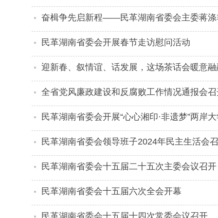
实干 在服务全省大局中展现新作为
奋楫争先启新程——民革湖南省委会主委蒋涤非
民革湖南省委会开展春节走访慰问活动
迎新春、叙情谊、话发展，这场茶话会暖意融
全省党风廉政建设和反腐败工作情况通报会召
民革湖南省委会开展“心心湘印·非遗梦”两岸
民革湖南省委会领导班子2024年民主生活会
民革湖南省委会十五届二十五次主委会议召开
民革湖南省委会十五届六次全会开幕
民革湖南省委会十五届十四次常委会议召开