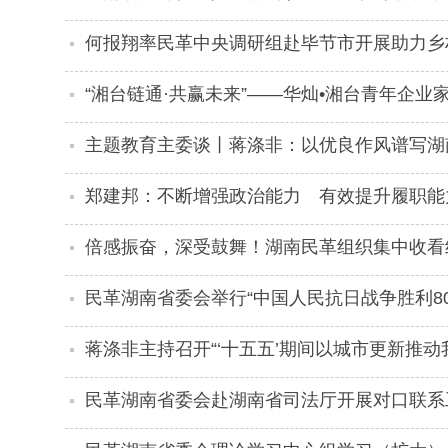
何报翔率民革中央调研组赴毕节市开展助力乡
“湘台链通·共赢未来”——华灿•湘台青年企
主题教育主委谈丨蒋涤非：以优良作风谱写湖
郑建邦：不断增强政治能力 有效提升履职能
倍感振奋，深受鼓舞！湖南民革组织集中收看
斯战争胜利80周年大会直播
民革湖南省委会举行“中国人民抗日战争胜利8
蒋涤非主持召开“‘十五五’期间以城市更新推
况汇报会
民革湖南省委会赴湖南省司法厅开展对口联系