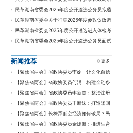
课题评审结果的通知
民革湖南省委会2025年度公开遴选公务员拟遴
选人员公示
民革湖南省委会关于征集2026年度参政议政调
研课题的通知
民革湖南省委会2025年度公开遴选进入体检考
察人员名单公告
民革湖南省委会2025年度公开遴选公务员面试
公告
新闻推荐
更多
【聚焦省两会】省政协委员李娟：让文化自信
浸润湖湘少年心
【聚焦省两会】省政协委员何涌：构建全链条
支持体系 提升青少年心理健康水平
【聚焦省两会】省政协委员李新首：整治注册
会计师行业“内卷式”竞争
【聚焦省两会】省政协委员丰新妹：打造隆回
乡村教育振兴省级样板
【聚焦省两会】长株潭低空经济如何破局？民
革省委会提案建议，以“一体化”“全链条”推进协
【聚焦省两会】省政协委员金姗姗：推进生育