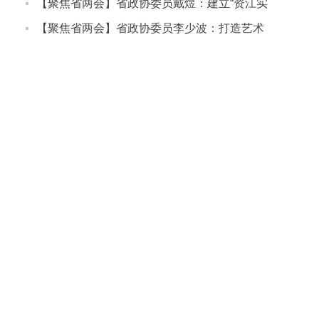
同发展
友好型社会建设
【聚焦省两会】省政协委员戴煜：建立“资江实
验室”，助力邵阳产业发展
【聚焦省两会】省政协委员李少波：打造艺术
创意产业新高地 激活湖南经济发展新动能