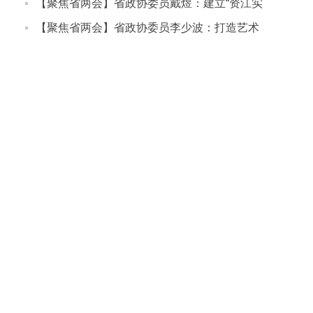
同发展
友好型社会建设
【聚焦省两会】省政协委员戴煜：建立“资江实
验室”，助力邵阳产业发展
【聚焦省两会】省政协委员李少波：打造艺术
创意产业新高地 激活湖南经济发展新动能