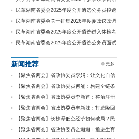
课题评审结果的通知
民革湖南省委会2025年度公开遴选公务员拟遴
选人员公示
民革湖南省委会关于征集2026年度参政议政调
研课题的通知
民革湖南省委会2025年度公开遴选进入体检考
察人员名单公告
民革湖南省委会2025年度公开遴选公务员面试
公告
新闻推荐
更多
【聚焦省两会】省政协委员李娟：让文化自信
浸润湖湘少年心
【聚焦省两会】省政协委员何涌：构建全链条
支持体系 提升青少年心理健康水平
【聚焦省两会】省政协委员李新首：整治注册
会计师行业“内卷式”竞争
【聚焦省两会】省政协委员丰新妹：打造隆回
乡村教育振兴省级样板
【聚焦省两会】长株潭低空经济如何破局？民
革省委会提案建议，以“一体化”“全链条”推进协
【聚焦省两会】省政协委员金姗姗：推进生育